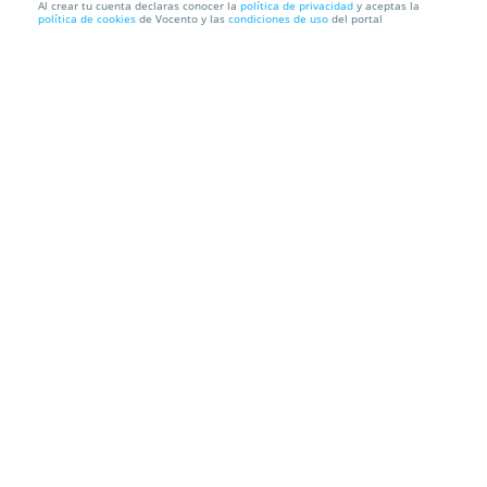
Al crear tu cuenta declaras conocer la
política de privacidad
y aceptas la
política de cookies
de Vocento y las
condiciones de uso
del portal
Sesión de peluquería con Balayage desde 34 €
Salón de Belleza Sofía Cuevas
barahona, 11. León.
Información local
Condiciones
Localización