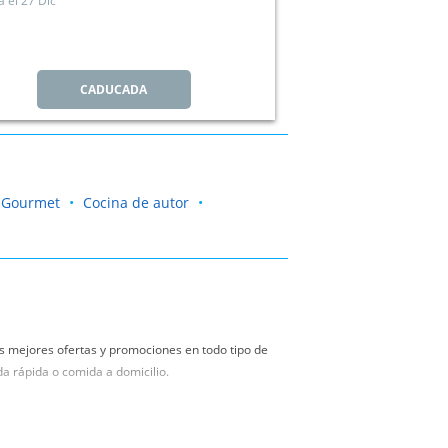
a el
27 Dic
CADUCADA
Gourmet
Cocina de autor
s mejores ofertas y promociones en todo tipo de
da rápida o comida a domicilio.
en restaurantes en León y Ponferrada.
Dale un
dad.