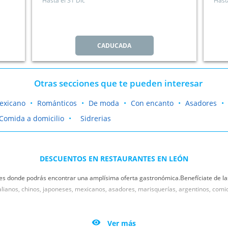
Hasta el
31 Dic
Hast
CADUCADA
Otras secciones que te pueden interesar
exicano
Románticos
De moda
Con encanto
Asadores
Comida a domicilio
Sidrerias
DESCUENTOS EN RESTAURANTES EN LEÓN
es donde podrás encontrar una amplísima oferta gastronómica.Benefíciate de la
alianos, chinos, japoneses, mexicanos, asadores, marisquerías, argentinos, comi
tu pareja, familia o amigos, Oferplan Leonoticias tiene los mejores
descuentos 
richo a tu paladar y degusta los mejores platos en los restaurantes de de tu ciu

Ver más