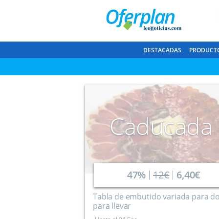
DESTACADAS
PRODUCT
Caducada
47%
12€
6,40€
Tabla de embutido variada para d
para llevar