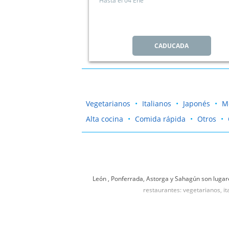
Hasta el
04 Ene
CADUCADA
Vegetarianos
Italianos
Japonés
M
Alta cocina
Comida rápida
Otros
León , Ponferrada, Astorga y Sahagún son lugar
restaurantes: vegetarianos, it
Si estás buscando un restaurante para comer con 
cap