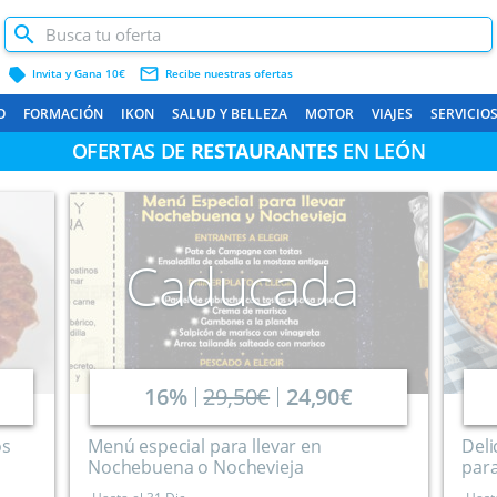
label
mail_outline
Invita y Gana 10€
Recibe nuestras ofertas
O
FORMACIÓN
IKON
SALUD Y BELLEZA
MOTOR
VIAJES
SERVICIO
OFERTAS DE
RESTAURANTES
EN LEÓN
Caducada
16%
29,50€
24,90€
os
Menú especial para llevar en
Deli
Nochebuena o Nochevieja
par