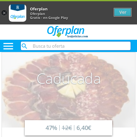
Oferplan
Ver
×
Oferplan
Gratis - en Google Play

Caducada
47%
12€
6,40€