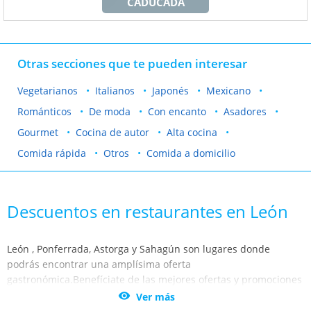
CADUCADA
Otras secciones que te pueden interesar
Vegetarianos
Italianos
Japonés
Mexicano
Románticos
De moda
Con encanto
Asadores
Gourmet
Cocina de autor
Alta cocina
Comida rápida
Otros
Comida a domicilio
Descuentos en restaurantes en León
León , Ponferrada, Astorga y Sahagún son lugares donde
podrás encontrar una amplísima oferta
gastronómica.Benefíciate de las mejores ofertas y promociones
en todo tipo de restaurantes: vegetarianos, italianos, chinos,

Ver más
japoneses, mexicanos, asadores, marisquerías, argentinos,