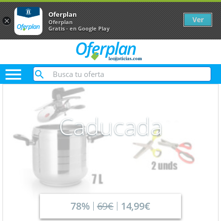
Oferplan
Ver
×
Oferplan
Gratis - en Google Play

Caducada
78%
69€
14,99€