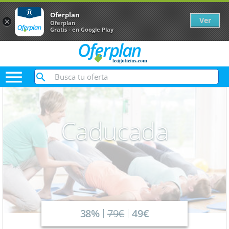
Oferplan
Ver
×
Oferplan
Gratis - en Google Play

Caducada
38%
79€
49€