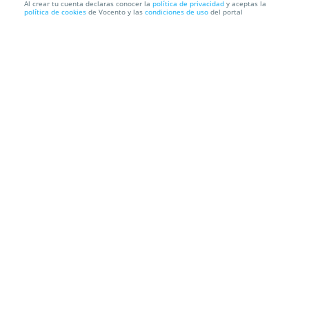
Al crear tu cuenta declaras conocer la
política de privacidad
y aceptas la
política de cookies
de Vocento y las
condiciones de uso
del portal
Cafetera espresso manual 15 bar TM Electron
Envío a domicilio
Información local
Condiciones