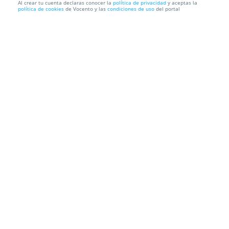
Al crear tu cuenta declaras conocer la
política de privacidad
y aceptas la
política de cookies
de Vocento y las
condiciones de uso
del portal
Ofertas en Gafas graduadas o de sol y protección
para dispos...
SOLOPTICAL
Información local
Condiciones