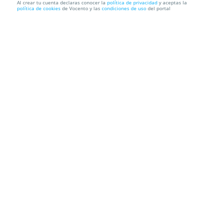
Al crear tu cuenta declaras conocer la
política de privacidad
y aceptas la
política de cookies
de Vocento y las
condiciones de uso
del portal
Paleta 50% Raza Ibérica Cebo + Monte Real Reserva
D.O.Ca. Ri...
Envío a domicilio
Información local
Condiciones