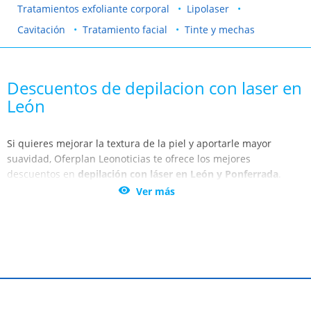
Tratamientos exfoliante corporal
Lipolaser
Cavitación
Tratamiento facial
Tinte y mechas
Descuentos de depilacion con laser en
León
Si quieres mejorar la textura de la piel y aportarle mayor
suavidad, Oferplan Leonoticias te ofrece los mejores
descuentos en
depilación con láser en León y Ponferrada
.
Ahorra tiempo en depilación y olvídate del vello de una vez por

Ver más
todas gracias a los centros de León , Ponferrada, Astorga y
Sahagún.
León , Ponferrada, Astorga y Sahagún son ciudades donde
podrás encontrar los mejores centros especializados en
depilación láser. Benefíciate de estas promociones en todas las
zonas del cuerpo, axilas, ingles, línea alba, medias piernas,
muslos, brazos o antebrazos, cara, areolas, etc.