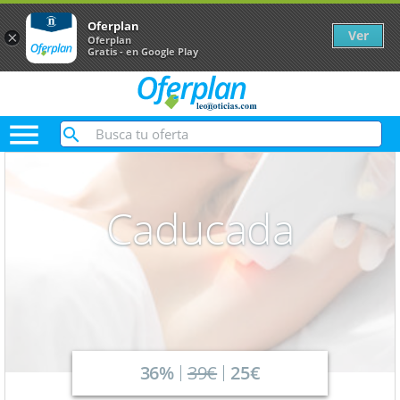
Oferplan
Ver
×
Oferplan
Gratis - en Google Play

Caducada
36%
39€
25€