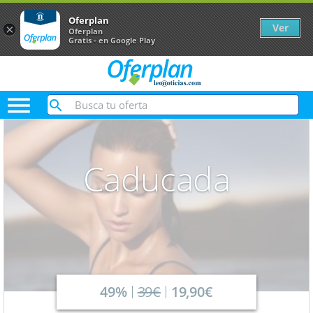
Oferplan
Ver
×
Oferplan
Gratis - en Google Play

Caducada
49%
39€
19,90€