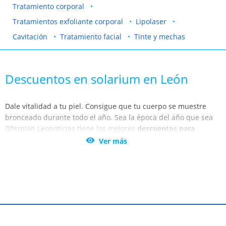
Tratamiento corporal
Tratamientos exfoliante corporal
Lipolaser
Cavitación
Tratamiento facial
Tinte y mechas
Descuentos en solarium en León
Dale vitalidad a tu piel. Consigue que tu cuerpo se muestre
bronceado durante todo el año. Sea la época del año que sea
Oferplan Leonoticias tiene los mejores
descuentos para
solariums en León y Ponferrada.
Cuida tu imagen en los

Ver más
centros estéticos más demandados de León , Ponferrada,
Astorga y Sahagún.
En León , Ponferrada, Astorga y Sahagún siempre vas a
encontrar la mejor oferta de centros de estética especializados
en bronceado corporal y facial. Benefíciate de las mejores
ofertas para tratamientos de bronceado horizontal.
Conseguirás el tono de piel que más te gusta durante todo el